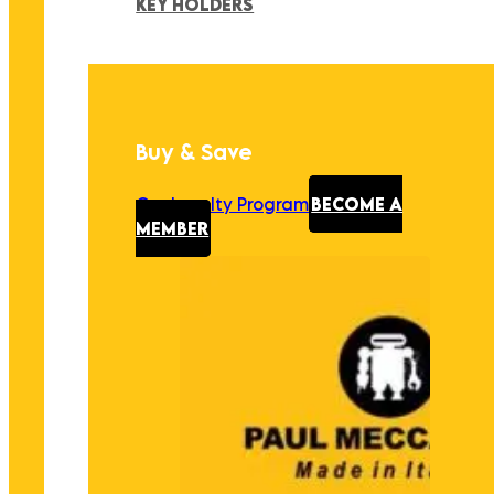
KEY HOLDERS
Buy & Save
Our Loyalty Program
BECOME A
MEMBER